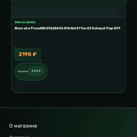
BMW X6 MSD80
FORD
E2
Bmw x6 e71 msd80 07628496 07616431 Tun E2 Exhaust Flap OFF
Ford
2198 ₽
3
220 ₽
Кешбэк
Ке
О магазине