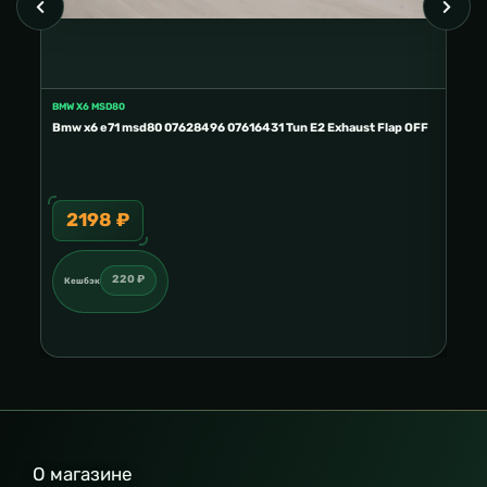
BMW X6 MSD80
FORD
E2
Bmw x6 e71 msd80 07628496 07616431 Tun E2 Exhaust Flap OFF
Ford
2198 ₽
3
220 ₽
Кешбэк
Ке
О магазине