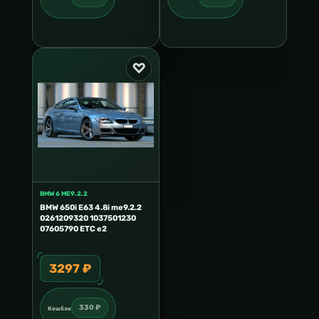
BMW 6 ME9.2.2
BMW 650i E63 4.8i me9.2.2
0261209320 1037501230
07605790 ETC e2
3297 ₽
330 ₽
Кешбэк