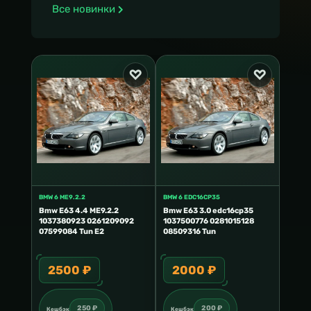
Все новинки
BMW 6 ME9.2.2
BMW 6 EDC16CP35
Bmw E63 4.4 ME9.2.2
Bmw E63 3.0 edc16cp35
1037380923 0261209092
1037500776 0281015128
07599084 Tun E2
08509316 Tun
2500 ₽
2000 ₽
250 ₽
200 ₽
Кешбэк
Кешбэк