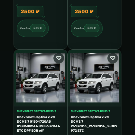
2500 ₽
2500 ₽
25
250 ₽
250 ₽
Кешбэк
Кешбэк
Кешб
CHEVROLET CAPTIVA DCM3.7
CHEVROLET CAPTIVA DCM3.7
Chevrolet Captiva 2.2d
Chevrolet Captiva 2.2d
DCM3.7 01804720AB
DCM3.7
01806882AA 0180689CAA
25189813_25189814_25189
ETC DPF EGR off
972 ETC