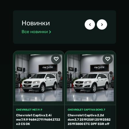
Новинки
Все новинки
CHEVROLET ME7.9.9
CHEVROLET CAPTIVA DCM3.7
CHEVRO
 me9
Chevrolet Captiva 2.4i
Chevrolet Captiva 2.2d
Chevro
me7.9.9 96842711 96842722
dcm3.7 25192581 25192582
ME9.6
un E2
e2 CS OK
25193800 ETC DPF EGR off
02612