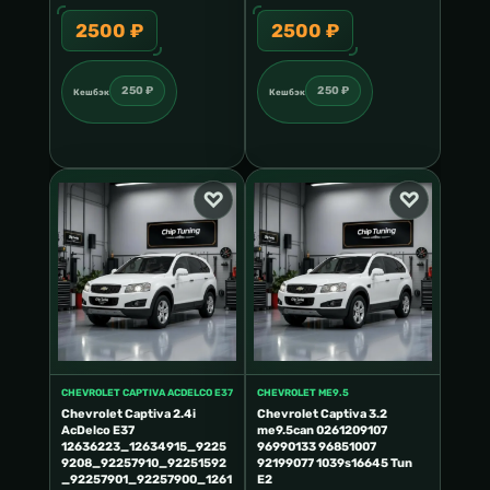
2500 ₽
2500 ₽
250 ₽
250 ₽
Кешбэк
Кешбэк
CHEVROLET CAPTIVA ACDELCO E37
CHEVROLET ME9.5
Chevrolet Captiva 2.4i
Chevrolet Captiva 3.2
AcDelco E37
me9.5can 0261209107
12636223_12634915_9225
96990133 96851007
9208_92257910_92251592
92199077 1039s16645 Tun
_92257901_92257900_1261
E2