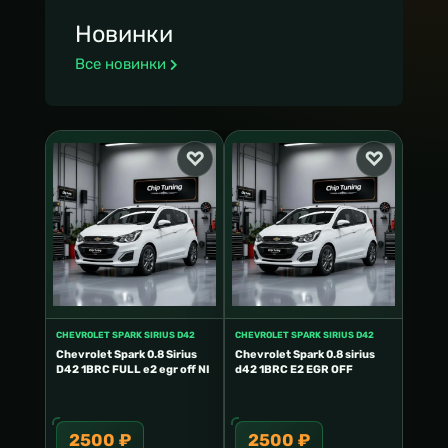
Новинки
Все новинки
CHEVROLET SPARK SIRIUS D42
CHEVROLET SPARK SIRIUS D42
Chevrolet Spark 0.8 Sirius
Chevrolet Spark 0.8 sirius
D42 1BRC FULL e2 egr off NI
d42 1BRC E2 EGR OFF
2500 ₽
2500 ₽