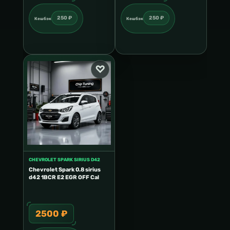
250 ₽
250 ₽
Кешбэк
Кешбэк
CHEVROLET SPARK SIRIUS D42
Chevrolet Spark 0.8 sirius
d42 1BCR E2 EGR OFF Cal
2500 ₽