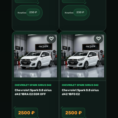
250 ₽
250 ₽
Кешбэк
Кешбэк
CHEVROLET SPARK SIRIUS D42
CHEVROLET SPARK SIRIUS D42
Chevrolet Spark 0.8 sirius
Chevrolet Spark 0.8 sirius
d42 1BRA E2 EGR OFF
d42 1BFD E2
2500 ₽
2500 ₽