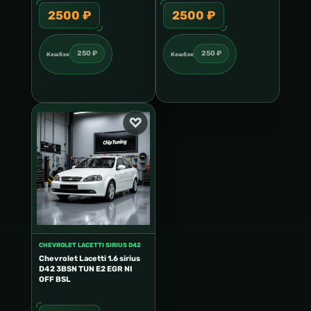
2500 ₽
2500 ₽
250 ₽
250 ₽
Кешбэк
Кешбэк
CHEVROLET LACETTI SIRIUS D42
Chevrolet Lacetti 1.6 sirius
D42 3BSN TUN E2 EGR NI
OFF BSL