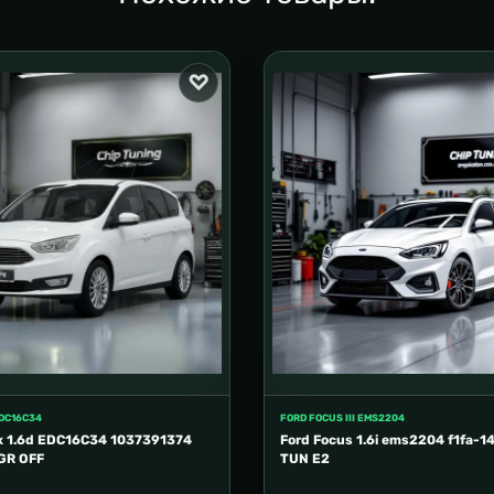
EDC16C34
FORD FOCUS III EMS2204
x 1.6d EDC16C34 1037391374
Ford Focus 1.6i ems2204 f1fa-1
GR OFF
TUN E2