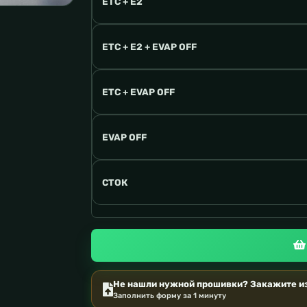
ETC + E2
ETC + E2 + EVAP OFF
ETC + EVAP OFF
EVAP OFF
СТОК
Не нашли нужной прошивки? Закажите из
Заполнить форму за 1 минуту