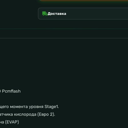
Доставка
 Pcmflash
щего момента уровня Stage1.
тчика кислорода (Евро 2).
на (EVAP)