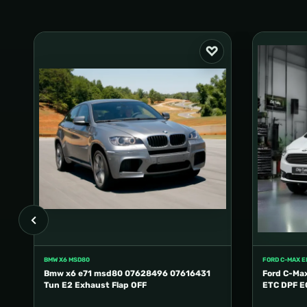
BMW X6 MSD80
FORD C-MAX 
Bmw x6 e71 msd80 07628496 07616431
Ford C-Ma
Tun E2 Exhaust Flap OFF
ETC DPF E