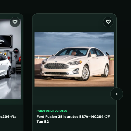
FORD FUSION DURATEC
4c204-fta
Ford Fusion 25i duratec ES7A-14C204-JF
Tun E2