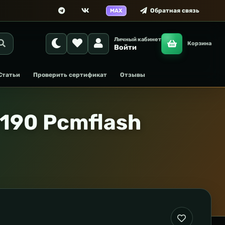
Обратная связь
MAX
Личный кабинет
Корзина
Войти
Статьи
Проверить сертификат
Отзывы
7190 Pcmflash