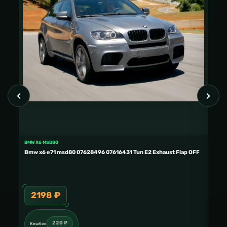
BMW X6 MSD80
FORD
E2
Bmw x6 e71 msd80 07628496 07616431 Tun E2 Exhaust Flap OFF
Ford
2198 ₽
3
220 ₽
Кешбэк
Ке