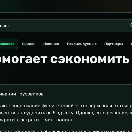
рошивок
Скидки
Новинки
Рекомендуемые
Партнеры
омогает сэкономить
ивании грузовиков
ают: содержание фур и тягачей — это серьёзная статья 
щественно ударить по бюджету. Однако, есть решение, 
ократить затраты — чип-тюнинг.
гает экономить на обслуживании грузовиков и почему 