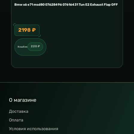
E2
Bmw x6 e71 msd80 07628496 07616431 Tun E2 Exhaust Flap OFF
Ford
2198 ₽
3
220 ₽
Кешбэк
Ке
О магазине
Доставка
Оплата
Условия использования