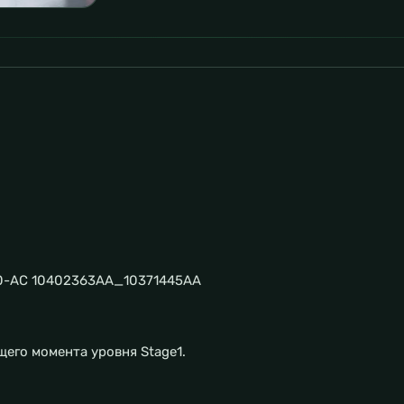
50-AC 10402363AA_10371445AA
щего момента уровня Stage1.