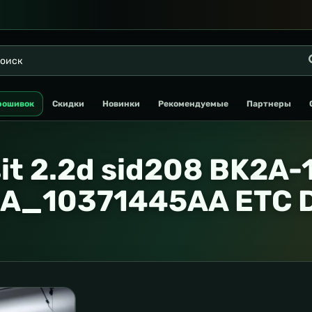
рошивок
Скидки
Новинки
Рекомендуемые
Партнеры
sit 2.2d sid208 BK2A
A_10371445AA ETC D