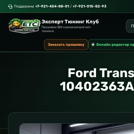
Поддержка
+7-921-454-88-01
/
+7-921-015-82-93
Эксперт Тюнинг Клуб
Прошивки ЭБУ и решения для чип-
тюнинга
Заказать прошивку
Онлайн редактор п
Ford Tran
10402363A