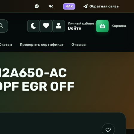
Обратная связь
MAX
Личный кабинет
Корзина
Войти
Статьи
Проверить сертификат
Отзывы
-12A650-AC
PF EGR OFF