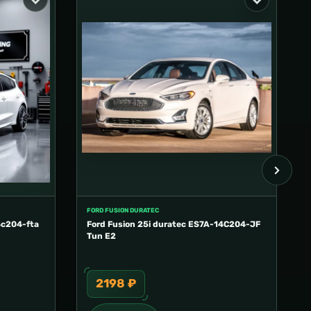
FORD FUSION DURATEC
4c204-fta
Ford Fusion 25i duratec ES7A-14C204-JF
Tun E2
2198 ₽