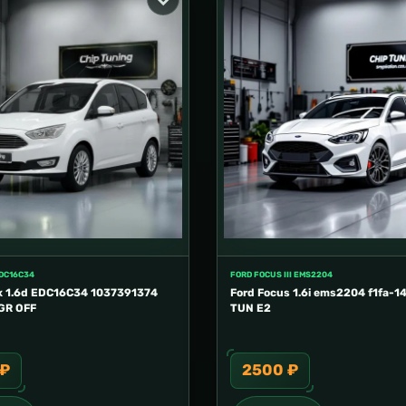
EDC16C34
FORD FOCUS III EMS2204
x 1.6d EDC16C34 1037391374
Ford Focus 1.6i ems2204 f1fa-1
GR OFF
TUN E2
 ₽
2500 ₽