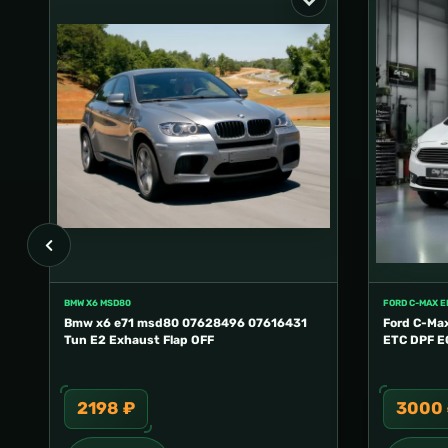
BMW X6 MSD80
FORD C-MAX 
Bmw x6 e71 msd80 07628496 07616431
Ford C-Ma
Tun E2 Exhaust Flap OFF
ETC DPF E
2198 ₽
3000