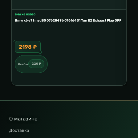
BMW X6 MSD80
FORD
Bmw x6 e71 msd80 07628496 07616431 Tun E2 Exhaust Flap OFF
Ford
2198 ₽
3
220 ₽
Кешбэк
Ке
О магазине
Доставка