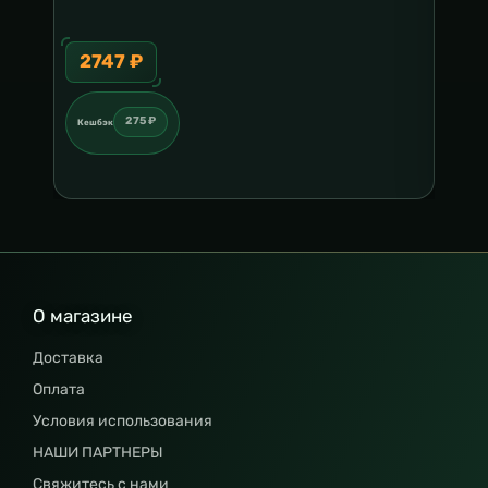
2747 ₽
30
275 ₽
Кешбэк
Кешб
О магазине
Доставка
Оплата
Условия использования
НАШИ ПАРТНЕРЫ
Свяжитесь с нами